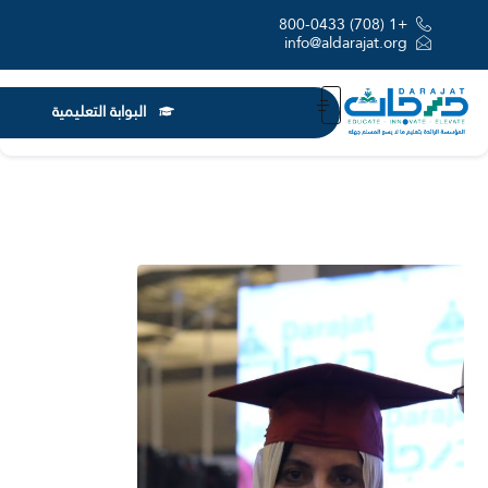
+1 (708) 800-0433
info@aldarajat.org
البوابة التعليمية