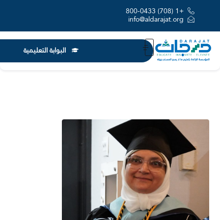
+1 (708) 800-0433
info@aldarajat.org
البوابة التعليمية