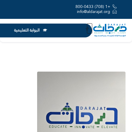
+1 (708) 800-0433
info@aldarajat.org
البوابة التعليمية