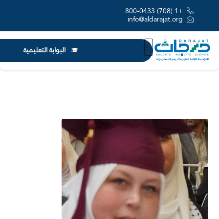
+1 (708) 800-0433
info@aldarajat.org
البوابة التعليمية